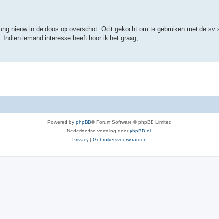
jung nieuw in de doos op overschot. Ooit gekocht om te gebruiken met de sv s
 Indien iemand interesse heeft hoor ik het graag,
Powered by
phpBB
® Forum Software © phpBB Limited
Nederlandse vertaling door
phpBB.nl
.
Privacy
|
Gebruikersvoorwaarden