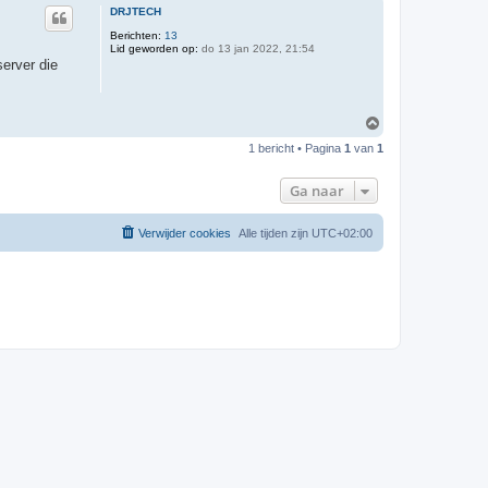
DRJTECH
Berichten:
13
Lid geworden op:
do 13 jan 2022, 21:54
erver die
O
m
1 bericht • Pagina
1
van
1
h
o
o
Ga naar
g
Verwijder cookies
Alle tijden zijn
UTC+02:00