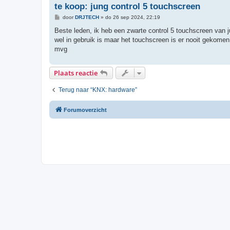
te koop: jung control 5 touchscreen
B
door
DRJTECH
»
do 26 sep 2024, 22:19
e
r
Beste leden, ik heb een zwarte control 5 touchscreen van 
i
wel in gebruik is maar het touchscreen is er nooit gekomen.
c
h
mvg
t
Plaats reactie
Terug naar “KNX: hardware”
Forumoverzicht