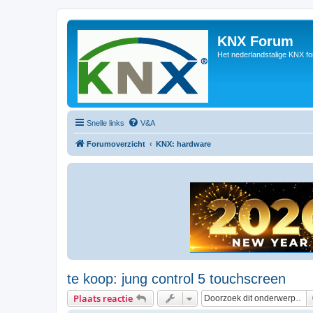
KNX Forum
Het nederlandstalige KNX f
Snelle links
V&A
Forumoverzicht
KNX: hardware
te koop: jung control 5 touchscreen
Plaats reactie