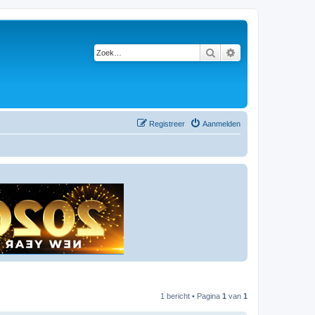
Zoek
Uitgebreid zoeken
Registreer
Aanmelden
1 bericht • Pagina
1
van
1