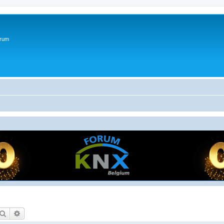
orum
Zoek
Uitgebreid zoeken